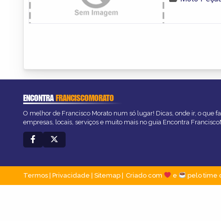
ENCONTRA
FRANCISCOMORATO
O melhor de Francisco Morato num só lugar! Dicas, onde ir, o que f
empresas, locais, serviços e muito mais no guia Encontra Francisc
Termos
|
Privacidade
|
Sitemap
Criado com
e
pelo time 