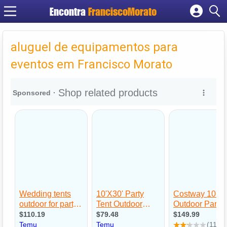
Encontra
FranciscoMorato
Cadastrar empresa
Fazer login
aluguel de equipamentos para
Criar conta
eventos em Francisco Morato