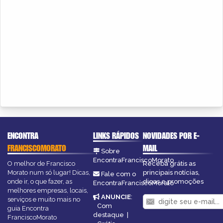
ENCONTRA
LINKS RÁPIDOS
NOVIDADES POR E-
FRANCISCOMORATO
MAIL
Sobre
EncontraFranciscoMorato
O melhor de Francisco
Receba grátis as
Morato num só lugar! Dicas,
principais notícias,
Fale com o
onde ir, o que fazer, as
dicas e promoções
EncontraFranciscoMorato
melhores empresas, locais,
ANUNCIE
:
serviços e muito mais no
Com
guia Encontra
destaque
|
FranciscoMorato