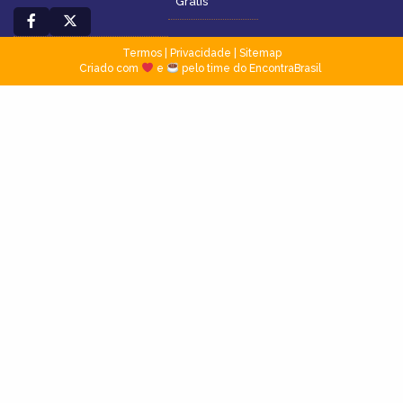
Grátis
Termos
|
Privacidade
|
Sitemap
Criado com
e
pelo time do EncontraBrasil